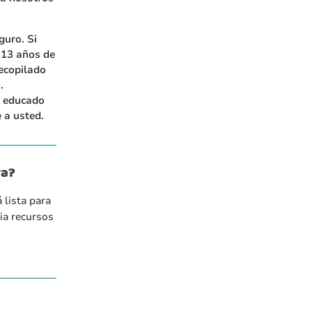
guro. Si
 13 años de
ecopilado
.
e educado
 a usted.
ra?
 lista para
ia recursos