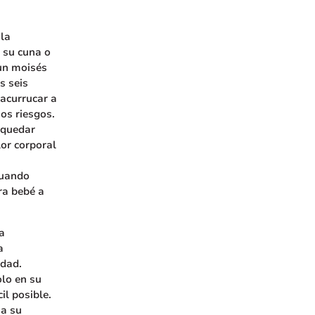
 la
 su cuna o
un moisés
s seis
 acurrucar a
os riesgos.
 quedar
lor corporal
cuando
ra bebé a
a
a
edad.
olo en su
il posible.
 a su