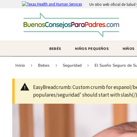
Un sitio web oficial de Salu
BEBÉS
NIÑOS PEQUEÑOS
NIÑOS
Inicio
Bebes
Seguridad
El Sueño Seguro de Su
EasyBreadcrumb: Custom crumb for espanol/be
populares/seguridad' should start with slash(/)