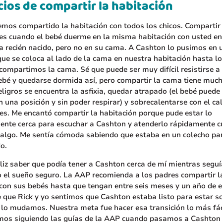
cios de compartir la habitación
emos compartido la habitación con todos los chicos. Compartir
 es cuando el bebé duerme en la misma habitación con usted en
a recién nacido, pero no en su cama. A Cashton lo pusimos en 
ue se coloca al lado de la cama en nuestra habitación hasta lo
ompartimos la cama. Sé que puede ser muy difícil resistirse a
ebé y quedarse dormida así, pero compartir la cama tiene much
eligros se encuentra la asfixia, quedar atrapado (el bebé puede
 una posición y sin poder respirar) y sobrecalentarse con el ca
es. Me encantó compartir la habitación porque pude estar lo
mente cerca para escuchar a Cashton y atenderlo rápidamente 
 algo. Me sentía cómoda sabiendo que estaba en un colecho pa
do.
liz saber que podía tener a Cashton cerca de mí mientras seguí
o el sueño seguro. La AAP recomienda a los padres compartir l
 con sus bebés hasta que tengan entre seis meses y un año de 
que Rick y yo sentimos que Cashton estaba listo para estar s
 lo mudamos. Nuestra meta fue hacer esa transición lo más fác
mos siguiendo las guías de la AAP cuando pasamos a Cashton