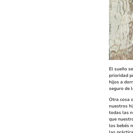
El sueño se
prioridad p
hijos a dor
seguro de l
Otra cosa 
nuestros hi
todas las n
que nuestro
los bebés n
las práctic