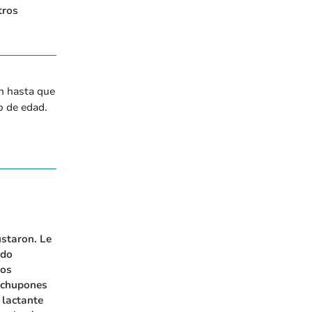
tros
n hasta que
o de edad.
ustaron. Le
odo
bos
 chupones
 lactante