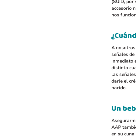
(SUID, por 
accesorio n
nos funcio
¿Cuánd
A nosotros
señales de 
inmediato 
distinto cu
las señales
darle el cr
nacido.
Un beb
Asegurarme
AAP también
en su cuna 