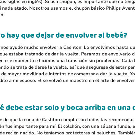
sus siglas en inglés). Si usa chupón, es importante que no ten
i nada atado. Nosotros usamos el chupón básico Philips Avent
nó.
o hay que dejar de envolver al bebé?
 nos ayudó mucho envolver a Cashton. Lo envolvimos hasta q
que estaba tratando de dar la vuelta. Paramos de envolverlo d
en ese momento e hicimos una transición sin problemas. Cada 
ando se trata de darse la vuelta, así que asegúrese de estar pe
 de mayor movilidad e intentos de comenzar a dar la vuelta. Y
édito a mi esposo. Él se volvió un maestro en el arte de envolver
é debe estar solo y boca arriba en una 
 de que la cuna de Cashton cumpla con todas las recomendaci
 fue importante para mí. El colchón, con una sábana funda, e
de recién nacido. No teníamos protectores ni peluches. Tambié