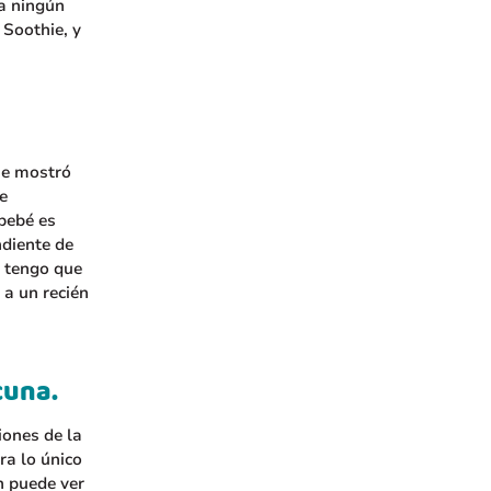
ga ningún
 Soothie, y
ue mostró
e
bebé es
ndiente de
o tengo que
 a un recién
cuna.
ones de la
ra lo único
n puede ver