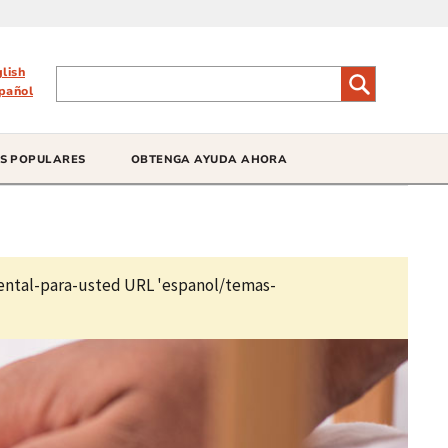
glish
pañol
S POPULARES
OBTENGA AYUDA AHORA
ental-para-usted URL 'espanol/temas-