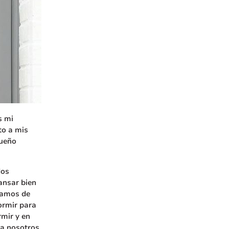
s mi
to a mis
sueño
dos
ansar bien
atamos de
ormir para
rmir y en
ra nosotros