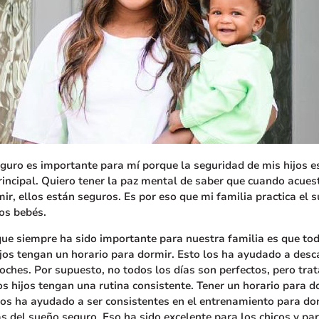
guro es importante para mí porque la seguridad de mis hijos e
rincipal. Quiero tener la paz mental de saber que cuando acues
mir, ellos están seguros. Es por eso que mi familia practica el 
os bebés.
que siempre ha sido importante para nuestra familia es que to
jos tengan un horario para dormir. Esto los ha ayudado a desc
oches. Por supuesto, no todos los días son perfectos, pero tr
s hijos tengan una rutina consistente. Tener un horario para d
os ha ayudado a ser consistentes en el entrenamiento para do
as del sueño seguro. Eso ha sido excelente para los chicos y pa