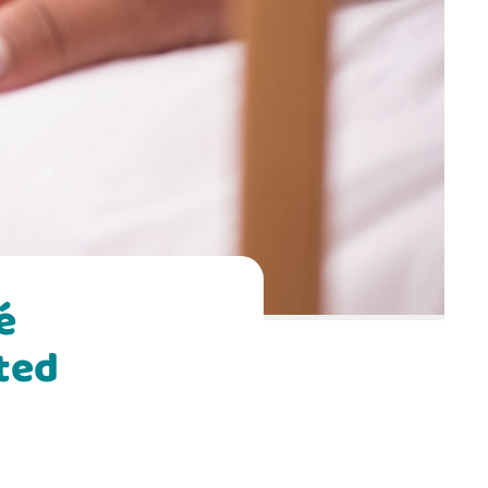
é
sted