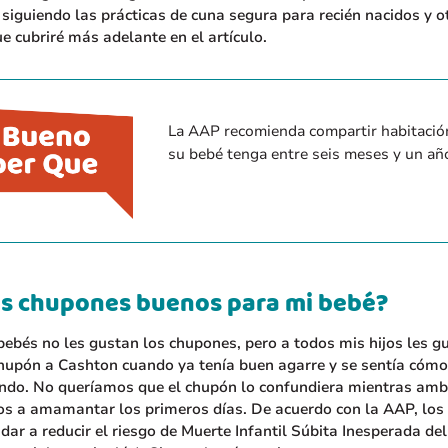
 siguiendo las prácticas de cuna segura para recién nacidos y o
e cubriré más adelante en el artículo.
La AAP recomienda compartir habitació
su bebé tenga entre seis meses y un añ
os chupones buenos para mi bebé?
ebés no les gustan los chupones, pero a todos mis hijos les g
hupón a Cashton cuando ya tenía buen agarre y se sentía cóm
o. No queríamos que el chupón lo confundiera mientras am
s a amamantar los primeros días. De acuerdo con la AAP, los
ar a reducir el riesgo de Muerte Infantil Súbita Inesperada del