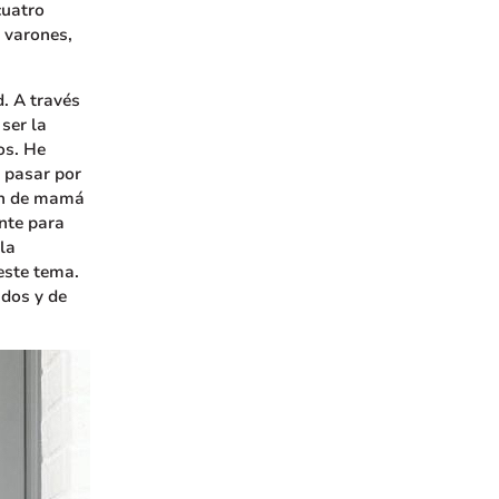
cuatro
 varones,
d. A través
ser la
os. He
e pasar por
ión de mamá
nte para
la
este tema.
idos y de