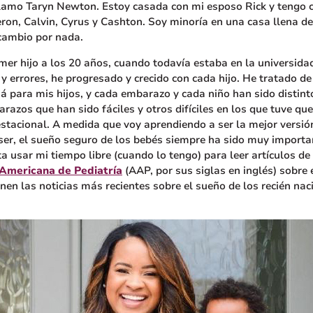
lamo Taryn Newton. Estoy casada con mi esposo Rick y tengo 
ron, Calvin, Cyrus y Cashton. Soy minoría en una casa llena de
 cambio por nada.
mer hijo a los 20 años, cuando todavía estaba en la universida
y errores, he progresado y crecido con cada hijo. He tratado de 
 para mis hijos, y cada embarazo y cada niño han sido distint
razos que han sido fáciles y otros difíciles en los que tuve qu
estacional. A medida que voy aprendiendo a ser la mejor vers
ser, el sueño seguro de los bebés siempre ha sido muy importa
a usar mi tiempo libre (cuando lo tengo) para leer artículos de 
Americana de Pediatría
(AAP, por sus siglas en inglés) sobre 
nen las noticias más recientes sobre el sueño de los recién nac