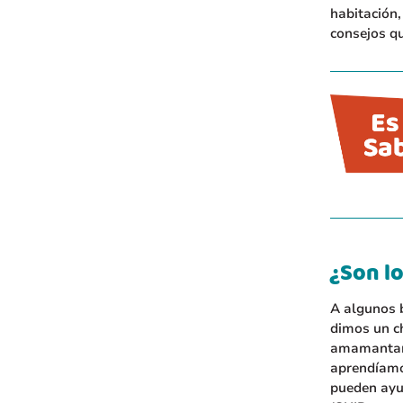
habitación,
consejos qu
¿Son l
A algunos b
dimos un c
amamantand
aprendíamo
pueden ayud