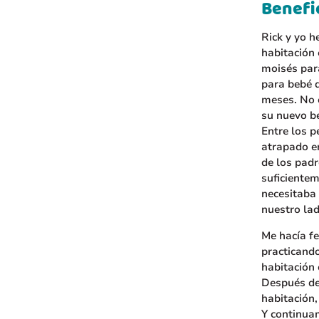
Benefi
Rick y yo h
habitación
moisés par
para bebé q
meses. No c
su nuevo b
Entre los p
atrapado en
de los padr
suficiente
necesitaba
nuestro la
Me hacía fe
practicand
habitación
Después de 
habitación,
Y continua