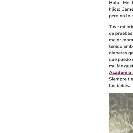
Hola! Me l
hijos: Came
pero no lo
Tuve mi pri
de pruebas 
mejor mamá
tenido emba
diabetes g
que puedo 
mí. Me gust
Academia 
Siempre tie
los bebés.