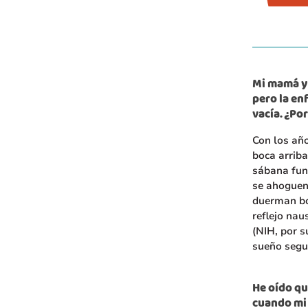
Mi mamá y 
pero la en
vacía. ¿Po
Con los añ
boca arriba
sábana fun
se ahoguen
duerman boc
reflejo nau
(NIH, por s
sueño segu
He oído qu
cuando mi 