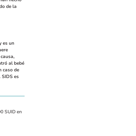
do de la
y es un
uere
 causa,
ntró al bebé
n caso de
. SIDS es
00 SUID en