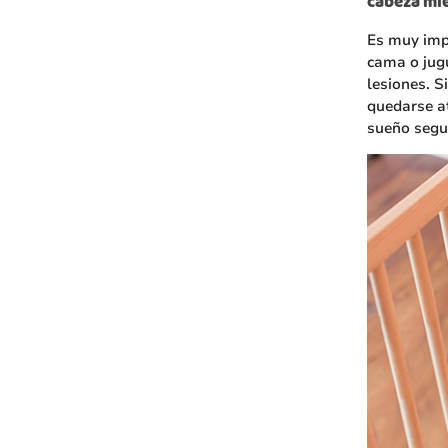
cabeza mie
Es muy impo
cama o jug
lesiones. S
quedarse at
sueño segur