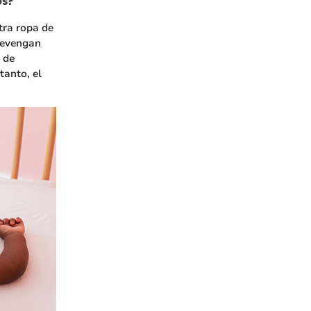
os?
tra ropa de
revengan
o de
tanto, el