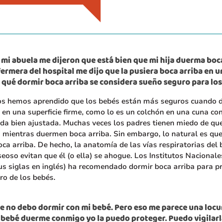
mi abuela me dijeron que está bien que mi hija duerma boc
fermera del hospital me dijo que la pusiera boca arriba en 
r qué dormir boca arriba se considera sueño seguro para lo
os hemos aprendido que los bebés están más seguros cuando
 en una superficie firme, como lo es un colchón en una cuna co
da bien ajustada. Muchas veces los padres tienen miedo de qu
 mientras duermen boca arriba. Sin embargo, lo natural es que
a arriba. De hecho, la anatomía de las vías respiratorias del 
seoso evitan que él (o ella) se ahogue. Los Institutos Nacional
us siglas en inglés) ha recomendado dormir boca arriba para p
ro de los bebés.
e no debo dormir con mi bebé. Pero eso me parece una loc
bebé duerme conmigo yo la puedo proteger. Puedo vigilarl