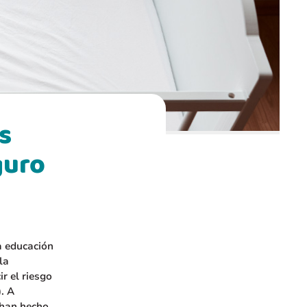
s
guro
a educación
la
r el riesgo
. A
 han hecho