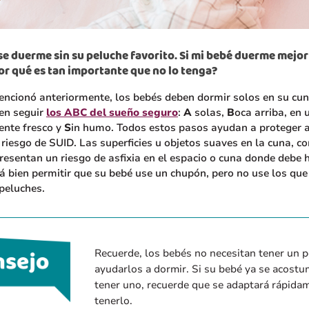
 se duerme sin su peluche favorito. Si mi bebé duerme mejor
por qué es tan importante que no lo tenga?
ncionó anteriormente, los bebés deben dormir solos en su cun
en seguir
los ABC del sueño seguro
:
A
solas,
B
oca arriba, en
ente fresco y
S
in humo. Todos estos pasos ayudan a proteger a
l riesgo de SUID. Las superficies u objetos suaves en la cuna, c
resentan un riesgo de asfixia en el espacio o cuna donde debe
á bien permitir que su bebé use un chupón, pero no use los que
peluches.
Recuerde, los bebés no necesitan tener un 
ayudarlos a dormir. Si su bebé ya se acostu
tener uno, recuerde que se adaptará rápida
tenerlo.