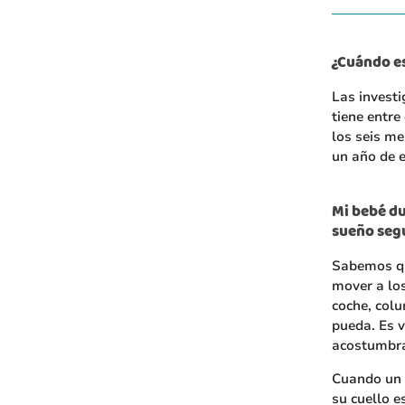
¿Cuándo es
Las invest
tiene entre
los seis me
un año de 
Mi bebé du
sueño segu
Sabemos qu
mover a los
coche, colu
pueda. Es v
acostumbrar
Cuando un b
su cuello e