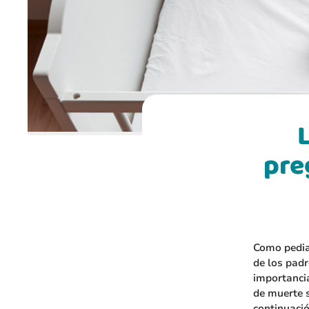
pre
Como pediat
de los padr
importancia
de muerte s
continuaci