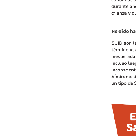
durante añ
crianza y q
He oído hab
SUID son la
término us
inesperada
incluso lue
inconscient
Síndrome de
un tipo de 