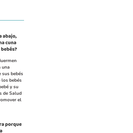
a abajo,
una cuna
s bebés?
 duermen
n una
e sus bebés
 los bebés
bebé y su
es de Salud
romover el
ura porque
a