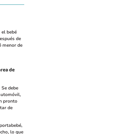
 el bebé
después de
bé menor de
área de
 Se debe
automóvil,
n pronto
tar de
 portabebé,
echo, lo que