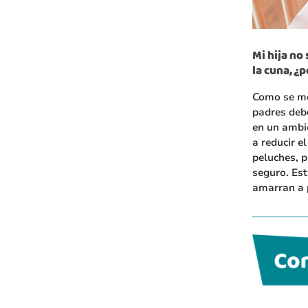
Mi hija no
la cuna, ¿
Como se me
padres deb
en un ambi
a reducir e
peluches, p
seguro. Est
amarran a 