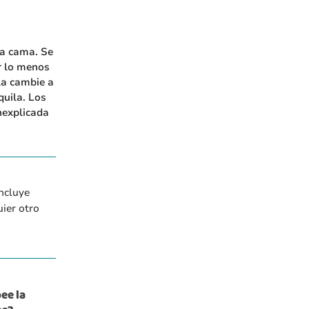
la cama. Se
r lo menos
la cambie a
quila. Los
nexplicada
ncluye
uier otro
ee la